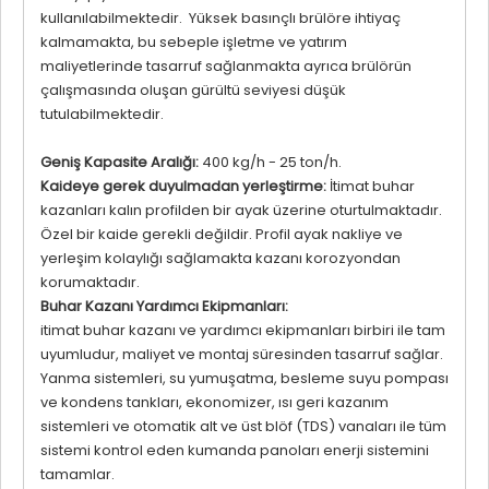
kullanılabilmektedir. Yüksek basınçlı brülöre ihtiyaç
kalmamakta, bu sebeple işletme ve yatırım
maliyetlerinde tasarruf sağlanmakta ayrıca brülörün
çalışmasında oluşan gürültü seviyesi düşük
tutulabilmektedir.
Geniş Kapasite Aralığı:
400 kg/h - 25 ton/h.
Kaideye gerek duyulmadan yerleştirme:
İtimat buhar
kazanları kalın profilden bir ayak üzerine oturtulmaktadır.
Özel bir kaide gerekli değildir. Profil ayak nakliye ve
yerleşim kolaylığı sağlamakta kazanı korozyondan
korumaktadır.
Buhar Kazanı Yardımcı Ekipmanları:
itimat buhar kazanı ve yardımcı ekipmanları birbiri ile tam
uyumludur, maliyet ve montaj süresinden tasarruf sağlar.
Yanma sistemleri, su yumuşatma, besleme suyu pompası
ve kondens tankları, ekonomizer, ısı geri kazanım
sistemleri ve otomatik alt ve üst blöf (TDS) vanaları ile tüm
sistemi kontrol eden kumanda panoları enerji sistemini
tamamlar.