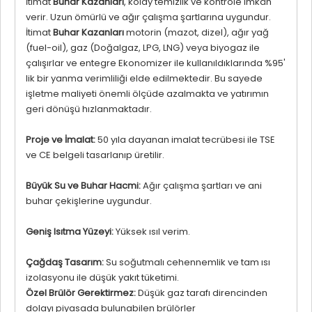
İtimat
Buhar Kazanları
, kolay temizlik ve kontrole imkân
verir. Uzun ömürlü ve ağır çalışma şartlarına uygundur.
İtimat
Buhar Kazanları
motorin (mazot, dizel), ağır yağ
(fuel-oil), gaz (Doğalgaz, LPG, LNG) veya biyogaz ile
çalışırlar ve entegre Ekonomizer ile kullanıldıklarında %95'
lik bir yanma verimliliği elde edilmektedir. Bu sayede
işletme maliyeti önemli ölçüde azalmakta ve yatırımın
geri dönüşü hızlanmaktadır.
Proje ve İmalat:
50 yıla dayanan imalat tecrübesi ile TSE
ve CE belgeli tasarlanıp üretilir.
Büyük Su ve Buhar Hacmi:
Ağır çalışma şartları ve ani
buhar çekişlerine uygundur.
Geniş Isıtma Yüzeyi:
Yüksek ısıl verim.
Çağdaş Tasarım:
Su soğutmalı cehennemlik ve tam ısı
izolasyonu ile düşük yakıt tüketimi.
Özel Brülör Gerektirmez:
Düşük gaz tarafı direncinden
dolayı piyasada bulunabilen brülörler