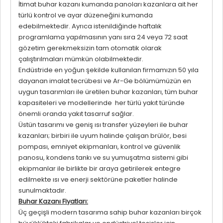
İtimat buhar kazanı kumanda panoları kazanlara ait her
türlü kontrol ve ayar düzeneğini kumanda
edebilmektedir. Ayrıca istenildiğinde haftalık
programlama yapılmasının yanı sıra 24 veya 72 saat
gözetim gerekmeksizin tam otomatik olarak
çalıştırılmaları mümkün olabilmektedir.
Endüstride en yoğun şekilde kullanılan firmamızın 50 yıla
dayanan imalat tecrübesi ve Ar-Ge bölümümüzün en
uygun tasarımları ile üretilen buhar kazanları, tüm buhar
kapasiteleri ve modellerinde her türlü yakıt türünde
önemli oranda yakıt tasarruf sağlar.
Üstün tasarımı ve geniş ısı transfer yüzeyleri ile buhar
kazanları; birbiri ile uyum halinde çalışan brülör, besi
pompası, emniyet ekipmanları, kontrol ve güvenlik
panosu, kondens tankı ve su yumuşatma sistemi gibi
ekipmanlar ile birlikte bir araya getirilerek entegre
edilmekte ısı ve enerji sektörüne paketler halinde
sunulmaktadır.
Buhar Kazanı Fiyatları:
Üç geçişli modern tasarıma sahip buhar kazanları birçok