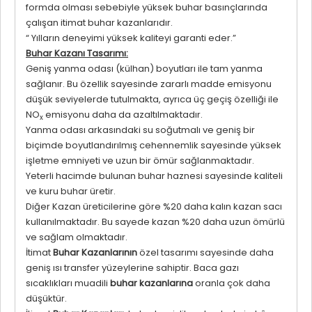
formda olması sebebiyle yüksek buhar basınçlarında
çalışan itimat buhar kazanlarıdır.
“ Yılların deneyimi yüksek kaliteyi garanti eder.”
Buhar Kazanı Tasarımı:
Geniş yanma odası (külhan) boyutları ile tam yanma
sağlanır. Bu özellik sayesinde zararlı madde emisyonu
düşük seviyelerde tutulmakta, ayrıca üç geçiş özelliği ile
NO
emisyonu daha da azaltılmaktadır.
x
Yanma odası arkasındaki su soğutmalı ve geniş bir
biçimde boyutlandırılmış cehennemlik sayesinde yüksek
işletme emniyeti ve uzun bir ömür sağlanmaktadır.
Yeterli hacimde bulunan buhar haznesi sayesinde kaliteli
ve kuru buhar üretir.
Diğer Kazan üreticilerine göre %20 daha kalın kazan sacı
kullanılmaktadır. Bu sayede kazan %20 daha uzun ömürlü
ve sağlam olmaktadır.
İtimat
Buhar Kazanlarının
özel tasarımı sayesinde daha
geniş ısı transfer yüzeylerine sahiptir. Baca gazı
sıcaklıkları muadili
buhar kazanlarına
oranla çok daha
düşüktür.